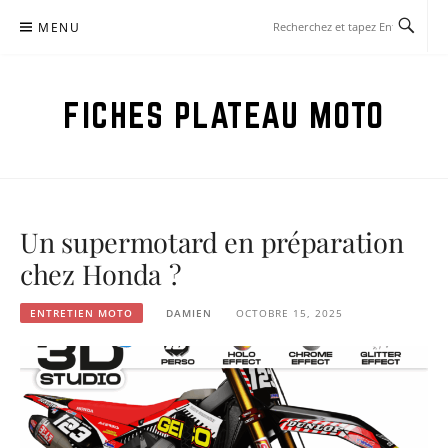
Aller
MENU
au
contenu
FICHES PLATEAU MOTO
Un supermotard en préparation
chez Honda ?
ENTRETIEN MOTO
DAMIEN
OCTOBRE 15, 2025