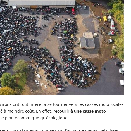
rons ont tout intérêt à se tourner vers les casses moto locales
é à moindre coût. En effet,
recourir à une casse moto
r le plan économique qu’écologique.
iser d’importantes économies sur l’achat de pièces détachées