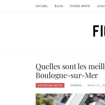
Aller
ACCUEIL
BLOG
FICHES MOTO
ASSU
au
contenu
F
Quelles sont les meil
Boulogne-sur-Mer
DAMIEN
MARS 31, 2
ENTRETIEN MOTO