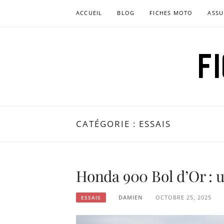
Aller
ACCUEIL
BLOG
FICHES MOTO
ASSU
au
contenu
F
CATÉGORIE :
ESSAIS
Honda 900 Bol d’Or : 
DAMIEN
OCTOBRE 25, 2025
ESSAIS