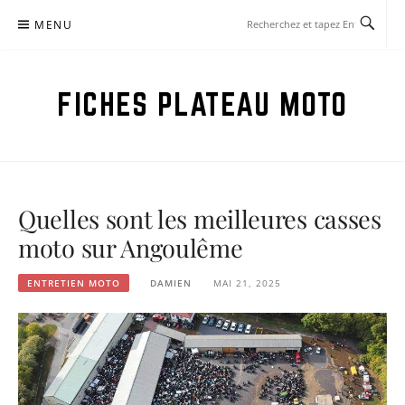
Aller
MENU
au
contenu
FICHES PLATEAU MOTO
Quelles sont les meilleures casses
moto sur Angoulême
ENTRETIEN MOTO
DAMIEN
MAI 21, 2025