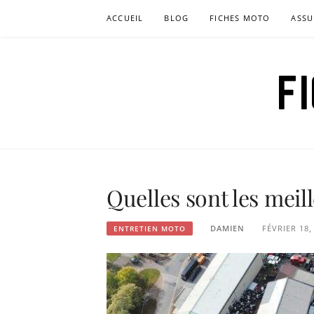
Aller
ACCUEIL
BLOG
FICHES MOTO
ASSU
au
contenu
F
Quelles sont les mei
DAMIEN
FÉVRIER 18,
ENTRETIEN MOTO