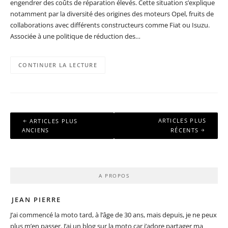
engendrer des coûts de réparation élevés. Cette situation s’explique
notamment par la diversité des origines des moteurs Opel, fruits de
collaborations avec différents constructeurs comme Fiat ou Isuzu.
Associée à une politique de réduction des…
CONTINUER LA LECTURE
Navigation
ARTICLES PLUS
ARTICLES PLUS
des
ANCIENS
RÉCENTS
articles
A PROPOS
JEAN PIERRE
J’ai commencé la moto tard, à l’âge de 30 ans, mais depuis, je ne peux
plus m’en passer. J’ai un blog sur la moto car j’adore partager ma