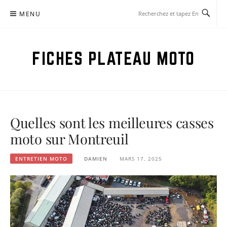
Aller
MENU
au
contenu
FICHES PLATEAU MOTO
Quelles sont les meilleures casses
moto sur Montreuil
ENTRETIEN MOTO
DAMIEN
MARS 17, 2025