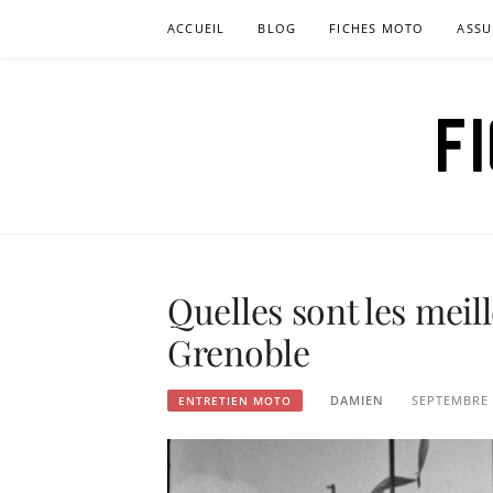
Aller
ACCUEIL
BLOG
FICHES MOTO
ASSU
au
contenu
F
Quelles sont les meil
Grenoble
DAMIEN
SEPTEMBRE 
ENTRETIEN MOTO