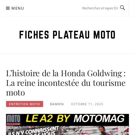
Aller
MENU
au
contenu
FICHES PLATEAU MOTO
L’histoire de la Honda Goldwing :
La reine incontestée du tourisme
moto
ENTRETIEN MOTO
DAMIEN
OCTOBRE 11, 2025