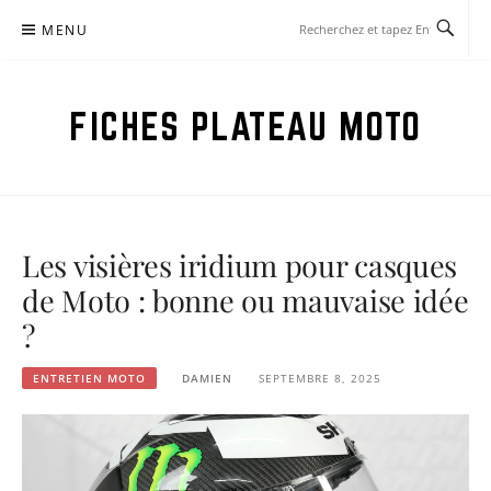
Aller
MENU
au
contenu
FICHES PLATEAU MOTO
Les visières iridium pour casques
de Moto : bonne ou mauvaise idée
?
ENTRETIEN MOTO
DAMIEN
SEPTEMBRE 8, 2025