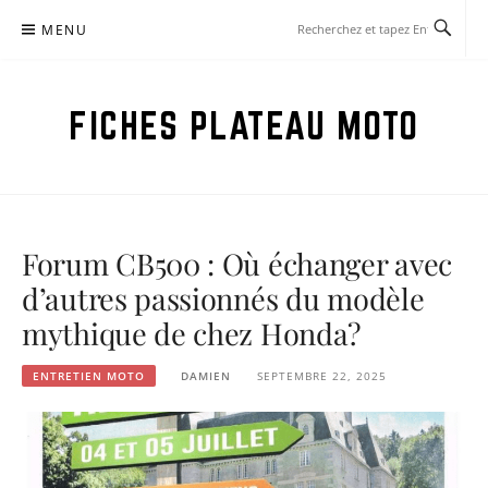
Aller
MENU
au
contenu
FICHES PLATEAU MOTO
Forum CB500 : Où échanger avec
d’autres passionnés du modèle
mythique de chez Honda?
ENTRETIEN MOTO
DAMIEN
SEPTEMBRE 22, 2025