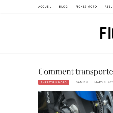
Aller
ACCUEIL
BLOG
FICHES MOTO
ASSU
au
contenu
F
Comment transporte
DAMIEN
MARS 8, 20
ENTRETIEN MOTO