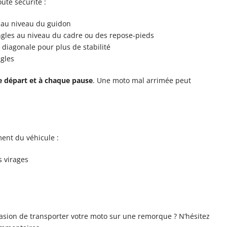
oute sécurité :
s au niveau du guidon
angles au niveau du cadre ou des repose-pieds
diagonale pour plus de stabilité
ngles
le départ et à chaque pause
. Une moto mal arrimée peut
ent du véhicule :
s virages
casion de transporter votre moto sur une remorque ? N’hésitez