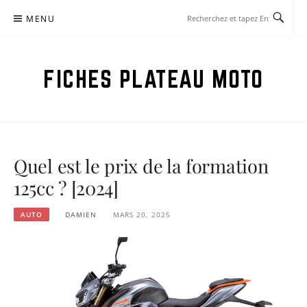
Aller
MENU
au
contenu
FICHES PLATEAU MOTO
Quel est le prix de la formation
125cc ? [2024]
AUTO
DAMIEN
MARS 20, 2025