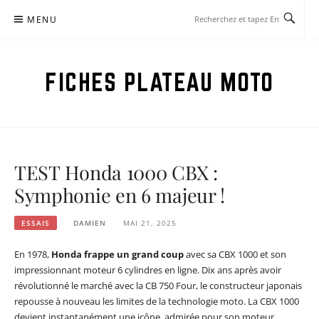
Aller
MENU
au
contenu
FICHES PLATEAU MOTO
TEST Honda 1000 CBX :
Symphonie en 6 majeur !
ESSAIS
DAMIEN
MAI 21, 2025
En 1978,
Honda frappe un grand coup
avec sa CBX 1000 et son
impressionnant moteur 6 cylindres en ligne. Dix ans après avoir
révolutionné le marché avec la CB 750 Four, le constructeur japonais
repousse à nouveau les limites de la technologie moto. La CBX 1000
devient instantanément une icône, admirée pour son moteur