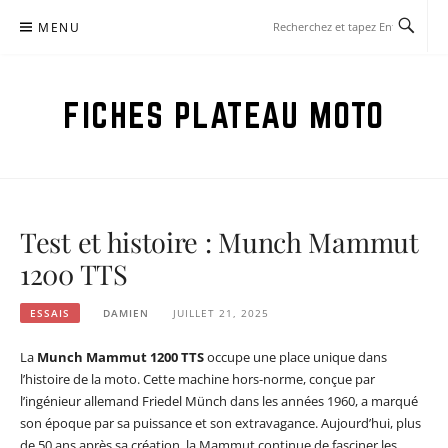
Aller
MENU
au
contenu
FICHES PLATEAU MOTO
Test et histoire : Munch Mammut
1200 TTS
ESSAIS
DAMIEN
JUILLET 21, 2025
La
Munch Mammut 1200 TTS
occupe une place unique dans
l’histoire de la moto. Cette machine hors-norme, conçue par
l’ingénieur allemand Friedel Münch dans les années 1960, a marqué
son époque par sa puissance et son extravagance. Aujourd’hui, plus
de 50 ans après sa création, la Mammut continue de fasciner les