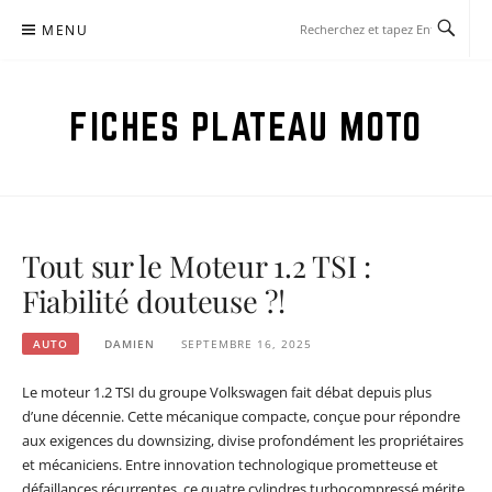
Aller
MENU
au
contenu
FICHES PLATEAU MOTO
Tout sur le Moteur 1.2 TSI :
Fiabilité douteuse ?!
AUTO
DAMIEN
SEPTEMBRE 16, 2025
Le moteur 1.2 TSI du groupe Volkswagen fait débat depuis plus
d’une décennie. Cette mécanique compacte, conçue pour répondre
aux exigences du downsizing, divise profondément les propriétaires
et mécaniciens. Entre innovation technologique prometteuse et
défaillances récurrentes, ce quatre cylindres turbocompressé mérite